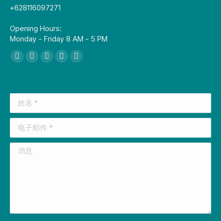
+628116097271
Opening Hours:
Monday - Friday 8 AM - 5 PM
找到我们：
Facebook
X
YouTube
Linkedin
Instagram
page
page
page
page
page
opens
opens
opens
opens
opens
姓名 *
in
in
in
in
in
new
new
new
new
new
电子邮件 *
window
window
window
window
window
消息