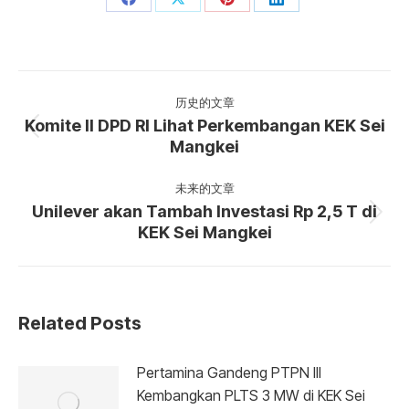
分
分
分
分
享
享
享
享
Facebook
X
Pinterest
LinkedIn
文
章
历史的文章
Komite II DPD RI Lihat Perkembangan KEK Sei
导
历
Mangkei
航
史
的
未来的文章
文
Unilever akan Tambah Investasi Rp 2,5 T di
未
章：
KEK Sei Mangkei
来
的
文
章：
Related Posts
Pertamina Gandeng PTPN III
Kembangkan PLTS 3 MW di KEK Sei