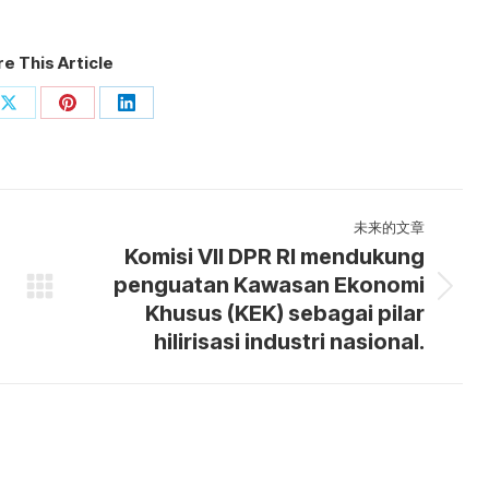
e This Article
分
分
分
享
享
享
ook
X
Pinterest
LinkedIn
未来的文章
Komisi VII DPR RI mendukung
penguatan Kawasan Ekonomi
未
Khusus (KEK) sebagai pilar
来
hilirisasi industri nasional.
的
文
章：