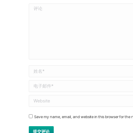
评论
姓名 *
电子邮件 *
Website
Save my name, email, and website in this browser for the 
提交评论