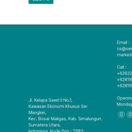
Email :
cs@sei
market
Call :
+6262
+62811
+62811
Openin
Jl. Kelapa Sawit II No.1,
Monday
Kawasan Ekonomi Khusus Sei
Mangkei,
找到我
Face
Kec. Bosar Maligas, Kab. Simalungun,
Sumatera Utara,
page
Indonesia, Kode Pos : 21183.