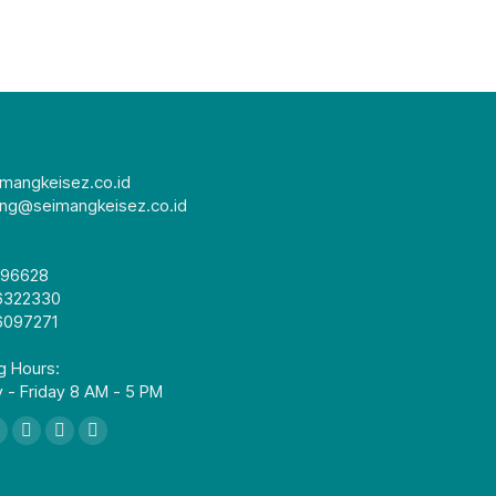
mangkeisez.co.id
ing@seimangkeisez.co.id
296628
6322330
6097271
g Hours:
 - Friday 8 AM - 5 PM
们：
book
X
YouTube
Linkedin
Instagram
page
page
page
page