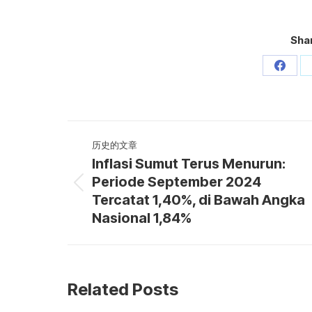
Shar
分
享
Faceb
文
历史的文章
章
Inflasi Sumut Terus Menurun:
导
Periode September 2024
历
Tercatat 1,40%, di Bawah Angka
航
史
Nasional 1,84%
的
文
章：
Related Posts