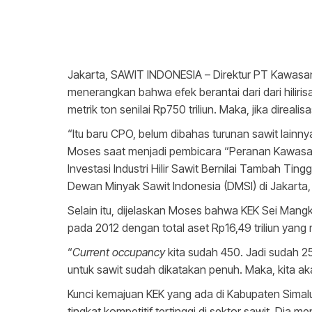
Jakarta, SAWIT INDONESIA – Direktur PT Kawasan
menerangkan bahwa efek berantai dari dari hilirisa
metrik ton senilai Rp750 triliun. Maka, jika direali
“Itu baru CPO, belum dibahas turunan sawit lainny
Moses saat menjadi pembicara “Peranan Kawas
Investasi Industri Hilir Sawit Bernilai Tambah Ti
Dewan Minyak Sawit Indonesia (DMSI) di Jakarta
Selain itu, dijelaskan Moses bahwa KEK Sei Mangke
pada 2012 dengan total aset Rp16,49 triliun yan
“
Current occupancy
kita sudah 450. Jadi sudah 
untuk sawit sudah dikatakan penuh. Maka, kita akan
Kunci kemajuan KEK yang ada di Kabupaten Simalu
tingkat kompetitif tertinggi di sektor sawit. Dia