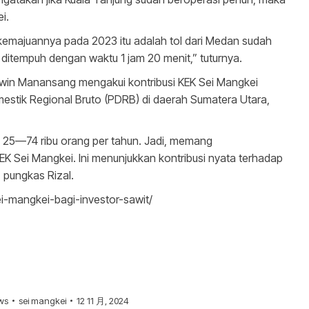
i.
emajuannya pada 2023 itu adalah tol dari Medan sudah
ditempuh dengan waktu 1 jam 20 menit,” tuturnya.
Edwin Manansang mengakui kontribusi KEK Sei Mangkei
estik Regional Bruto (PDRB) di daerah Sumatera Utara,
 25—74 ribu orang per tahun. Jadi, memang
K Sei Mangkei. Ini menunjukkan kontribusi nyata terhadap
 pungkas Rizal.
ei-mangkei-bagi-investor-sawit/
ws
sei mangkei
12 11 月, 2024