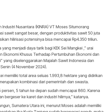
 Industri Nusantara (KINRA) VT Moses Situmorang
si sawit sangat besar, dengan produktivitas sawit 50 juta
sasikan hilirisasi potensinya bisa mencapai Rp4.350 triliun.
a yang menjadi daya tarik bagi KEK Sei Mangkei ,” urai
an Ekonomi Khusus Terhadap Pertumbuhan Ekonomi dan
nggi” yang diselenggarakan Majalah Sawit Indonesia dan
, Senin (4 November 2024).
i memiliki total area seluas 1.993,8 hektare yang didirikan
g merupakan kombinasi dari pemerintah dan swasta.
25 persen, 5 tahun ke depan sudah mencapai 860. Karena
 bergeser ke karet dan industri hilirnya,” katanya.
ngun, Sumatera Utara ini, menurut Moses adalah memiliki
 mengatakan jika Kuala Tanjung sudah beroperasi penuh, maka