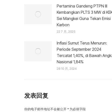
Pertamina Gandeng PTPN III
Kembangkan PLTS 3 MW di KE
Sei Mangkei Guna Tekan Emisi
Karbon
22 7 月, 2025
Inflasi Sumut Terus Menurun:
Periode September 2024
Tercatat 1,40%, di Bawah Angk
Nasional 1,84%
28 10 月, 2024
发表回复
你的电子邮件地址不会被公开
*
为必填字段