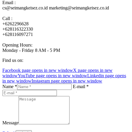
Email :
cs@seimangkeisez.co.id marketing@seimangkeisez.co.id
Call :
+6262296628
+628116322330
+628116097271
Opening Hours:
Monday - Friday 8 AM - 5 PM
Find us on:
Facebook page opens in new window
X page opens in new
window
YouTube page opens in new window
Linkedin page opens
in new window
Instagram page opens in new window
Name *
E-mail *
Message