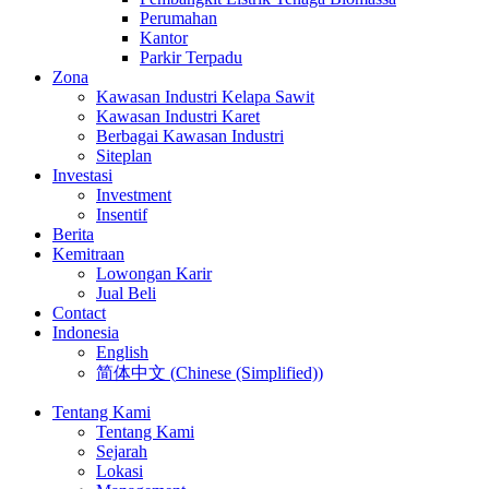
Perumahan
Kantor
Parkir Terpadu
Zona
Kawasan Industri Kelapa Sawit
Kawasan Industri Karet
Berbagai Kawasan Industri
Siteplan
Investasi
Investment
Insentif
Berita
Kemitraan
Lowongan Karir
Jual Beli
Contact
Indonesia
English
简体中文
(
Chinese (Simplified)
)
Tentang Kami
Tentang Kami
Sejarah
Lokasi