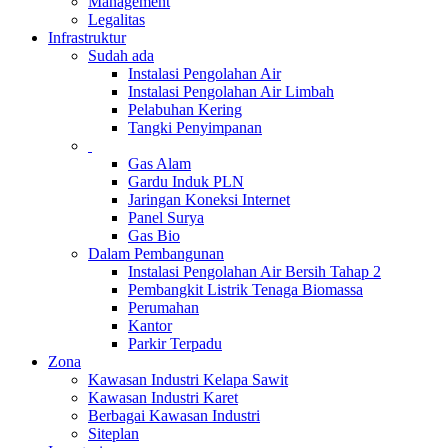
Management
Legalitas
Infrastruktur
Sudah ada
Instalasi Pengolahan Air
Instalasi Pengolahan Air Limbah
Pelabuhan Kering
Tangki Penyimpanan
Gas Alam
Gardu Induk PLN
Jaringan Koneksi Internet
Panel Surya
Gas Bio
Dalam Pembangunan
Instalasi Pengolahan Air Bersih Tahap 2
Pembangkit Listrik Tenaga Biomassa
Perumahan
Kantor
Parkir Terpadu
Zona
Kawasan Industri Kelapa Sawit
Kawasan Industri Karet
Berbagai Kawasan Industri
Siteplan