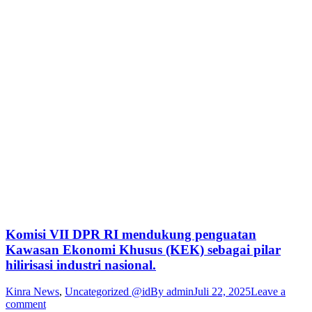
Komisi VII DPR RI mendukung penguatan
Kawasan Ekonomi Khusus (KEK) sebagai pilar
hilirisasi industri nasional.
Kinra News
,
Uncategorized @id
By
admin
Juli 22, 2025
Leave a
comment