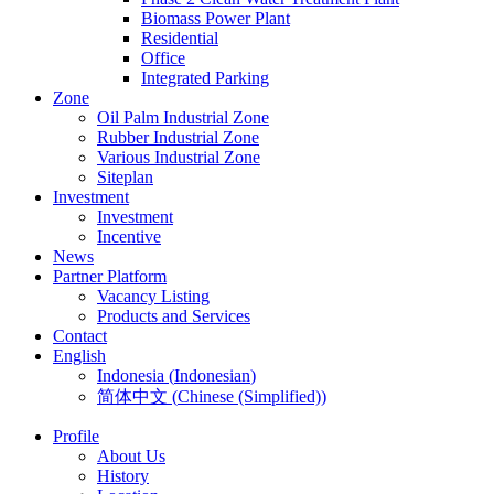
Biomass Power Plant
Residential
Office
Integrated Parking
Zone
Oil Palm Industrial Zone
Rubber Industrial Zone
Various Industrial Zone
Siteplan
Investment
Investment
Incentive
News
Partner Platform
Vacancy Listing
Products and Services
Contact
English
Indonesia
(
Indonesian
)
简体中文
(
Chinese (Simplified)
)
Profile
About Us
History