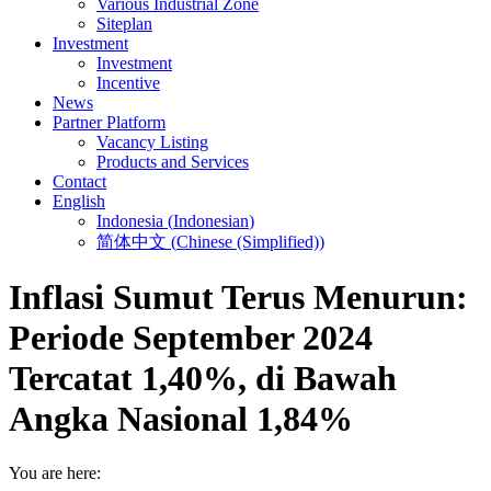
Various Industrial Zone
Siteplan
Investment
Investment
Incentive
News
Partner Platform
Vacancy Listing
Products and Services
Contact
English
Indonesia
(
Indonesian
)
简体中文
(
Chinese (Simplified)
)
Inflasi Sumut Terus Menurun:
Periode September 2024
Tercatat 1,40%, di Bawah
Angka Nasional 1,84%
You are here: