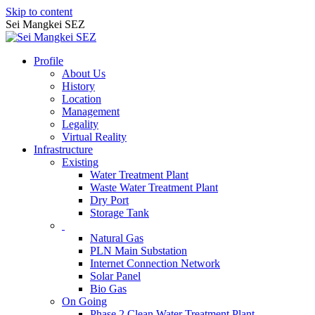
Skip to content
Sei Mangkei SEZ
Profile
About Us
History
Location
Management
Legality
Virtual Reality
Infrastructure
Existing
Water Treatment Plant
Waste Water Treatment Plant
Dry Port
Storage Tank
Natural Gas
PLN Main Substation
Internet Connection Network
Solar Panel
Bio Gas
On Going
Phase 2 Clean Water Treatment Plant