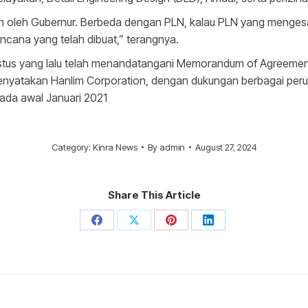
kan oleh Gubernur. Berbeda dengan PLN, kalau PLN yang menges
encana yang telah dibuat,” terangnya.
ustus yang lalu telah menandatangani Memorandum of Agreeme
enyatakan Hanlim Corporation, dengan dukungan berbagai pe
ada awal Januari 2021
Category:
Kinra News
By
admin
August 27, 2024
Share This Article
Share
Share
Share
Share
on
on
on
on
Facebook
X
Pinterest
LinkedIn