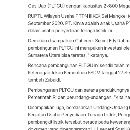
Gas Uap (PLTGU) dengan kapasitas 2×800 Mega Wa
RUPTL Wilayah Usaha PTPN III KEK Sei Mangkei 
September 2020. PT. Kinra adalah anak Usaha PT
dalam usaha penyediaan tenaga listrik ini.
Demikian disampaikan Gubernur Sumut Edy Rahmay
pembangunan PLTGU ini merupakan investasi oleh H
Sumatera Utara bisa teratasi,” katanya.
Rencana pembangunan PLTGU ini sendiri telah me
Ketenagalistrikan Kementrian ESDM tanggal 27 Se
tambah Zubaidi.
Pembangunan PLTGU dan sarana pendukungnya yait
Pemerintah RI dan perundang-undangan. “Kita har
Disampaikan juga, berdasarkan Undang-Undang N
Kegiatan Usaha Penyediaan Tenaga Listrik, Peng
pembangkit listrik tersebut berada pada kewena
dokumen yang dipersyaratkan UU, seperti Studi Kel