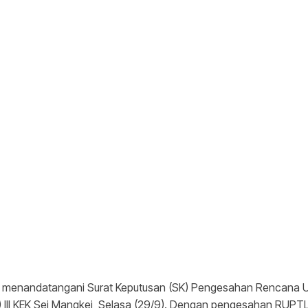
 menandatangani Surat Keputusan (SK) Pengesahan Rencana U
II KEK Sei Mangkei, Selasa (29/9). Dengan pengesahan RUPTL